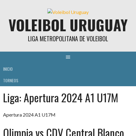
Skip
to
VOLEIBOL URUGUAY
content
LIGA METROPOLITANA DE VOLEIBOL
INICIO
TORNEOS
Liga:
Apertura 2024 A1 U17M
Apertura 2024 A1 U17M
Olimpia vs CDV Central Blanco