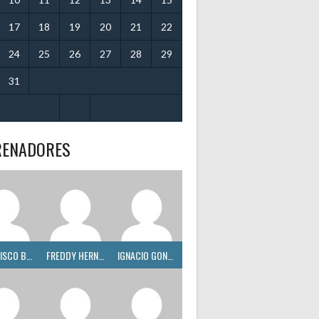
17
18
19
20
21
22
24
25
26
27
28
29
31
RENADORES
FRANCISCO BOMBACI
FREDDY HERNÁNDEZ
IGNACIO GONZÁLEZ SANTOS