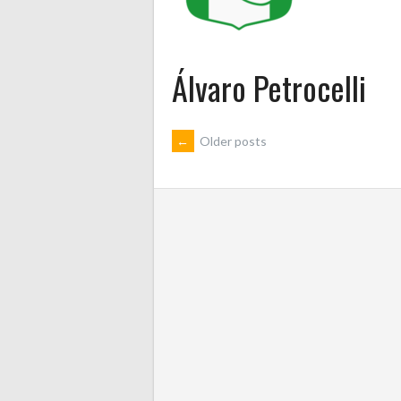
Álvaro Petrocelli
POSTS
←
Older posts
NAVIGATION