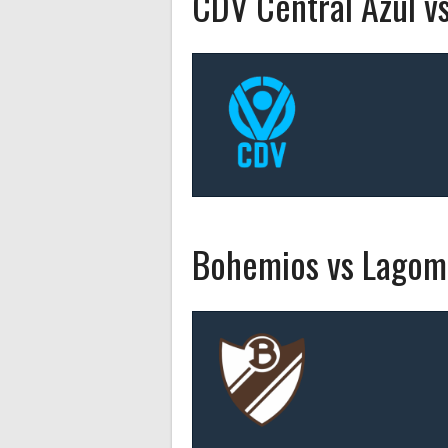
CDV Central Azul v
Bohemios vs Lagom