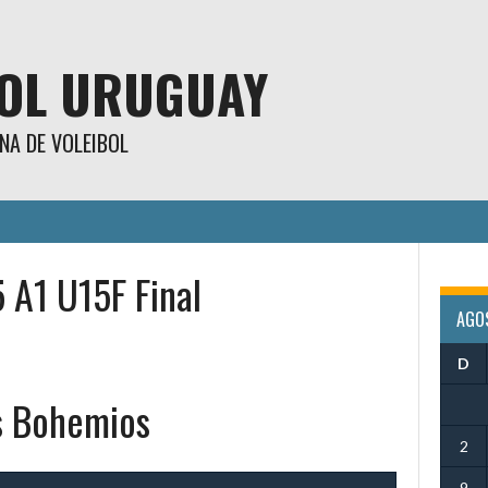
BOL URUGUAY
NA DE VOLEIBOL
 A1 U15F Final
AGO
D
s Bohemios
2
9