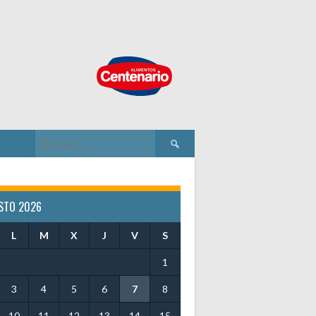
Buscar:
STO 2026
L
M
X
J
V
S
1
3
4
5
6
7
8
10
11
12
13
14
15