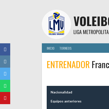
Skip
to
content
VOLEI
LIGA METROPOLITA
INICIO
TORNEOS
ENTRENADOR
Franc
Nacionalidad
Equipos anteriores