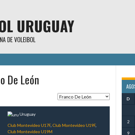
BOL URUGUAY
NA DE VOLEIBOL
o De León
AGO
D
Uruguay
2
Club Montevideo U17F
,
Club Montevideo U19F
,
Club Montevideo U19M
9