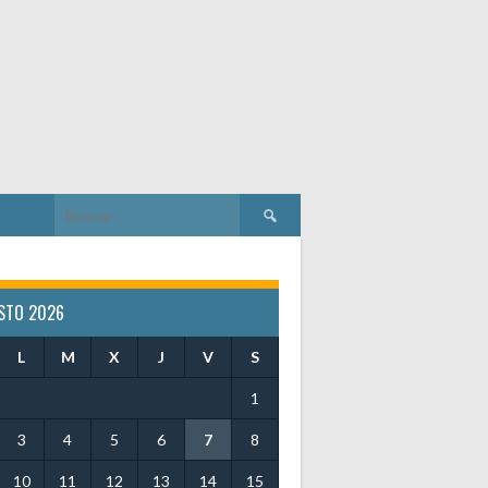
Buscar:
STO 2026
L
M
X
J
V
S
1
3
4
5
6
7
8
10
11
12
13
14
15