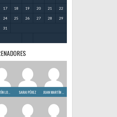
17
18
19
20
21
22
24
25
26
27
28
29
31
RENADORES
VALENTÍN LOMBARDO
SARAI PÉREZ
JUAN MARTÍN POTRIE