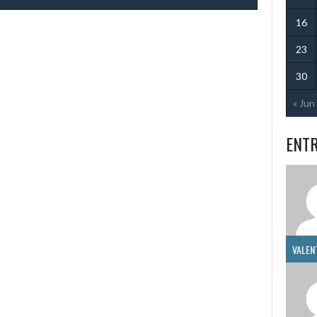
16
23
30
« Jun
ENT