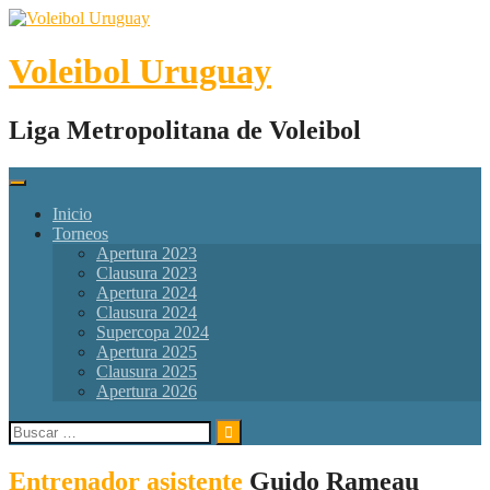
Skip
to
content
Voleibol Uruguay
Liga Metropolitana de Voleibol
Inicio
Torneos
Apertura 2023
Clausura 2023
Apertura 2024
Clausura 2024
Supercopa 2024
Apertura 2025
Clausura 2025
Apertura 2026
Buscar:
Entrenador asistente
Guido Rameau