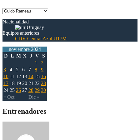
Nacionalidad
Uruguay
Equipos anteriores
CDV Central Azul U17M
noviembre 2024
D
L
M
X
J
V
S
1
2
3
4
5
6
7
8
9
10
11
12
13
14
15
16
17
18
19
20
21
22
23
24
25
26
27
28
29
30
« Oct
Dic »
Entrenadores