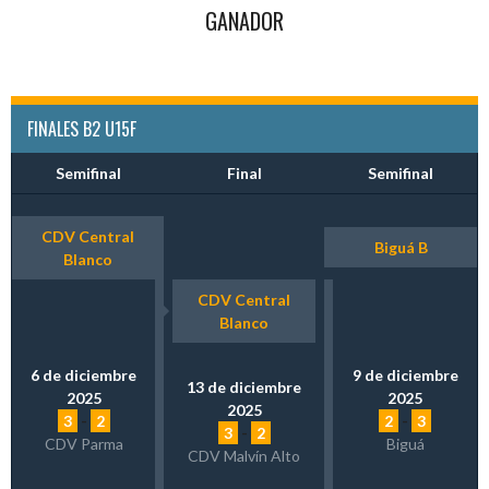
GANADOR
FINALES B2 U15F
Semifinal
Final
Semifinal
CDV Central
Biguá B
Blanco
CDV Central
Blanco
6 de diciembre
9 de diciembre
13 de diciembre
2025
2025
2025
3
-
2
2
-
3
3
-
2
CDV Parma
Biguá
CDV Malvín Alto