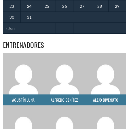
23
24
25
26
27
28
29
30
31
« Jun
ENTRENADORES
AGUSTÍN LUNA
ALFREDO BENÍTEZ
ALEJO DIVENUTO