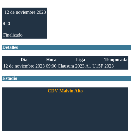
12 de noviembre 2023
0
-
3
Finalizado
Detalles
Día
Hora
Liga
Temporada
12 de noviembre 2023
09:00
Clausura 2023 A1 U15F
2023
Estadio
CDV Malvín Alto