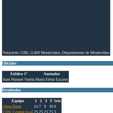
Veracierto 2580, 11400 Montevideo, Departamento de Montevideo
Oficiales
Árbitro 1º
Anotador
Juan Manuel Varela
María Elena Ezcurra
Resultados
Equipo
1
2
3
T
Sets
Aires Puros
14
7
9
30
0
CDV Central Azul
25
25
25
75
3