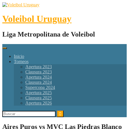
Skip
to
content
Voleibol Uruguay
Liga Metropolitana de Voleibol
Inicio
Torneos
Apertura 2023
Clausura 2023
Apertura 2024
Clausura 2024
Supercopa 2024
Apertura 2025
Clausura 2025
Apertura 2026
Buscar:
Aires Puros vs MVC Las Piedras Blanco