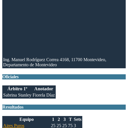
Ing. Manuel Rodríguez Correa 4168, 11700 Montevideo,
Departamento de Montevideo
Oficiales
Árbitro 1º
Anotador
Sabrina Stanley
Fiorela Díaz
Resultados
Equipo
1
2
3
T
Sets
Aires Puros
25
25
25
75
3