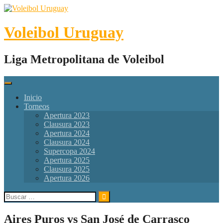
Skip
to
content
Voleibol Uruguay
Liga Metropolitana de Voleibol
Inicio
Torneos
Apertura 2023
Clausura 2023
Apertura 2024
Clausura 2024
Supercopa 2024
Apertura 2025
Clausura 2025
Apertura 2026
Buscar:
Aires Puros vs San José de Carrasco