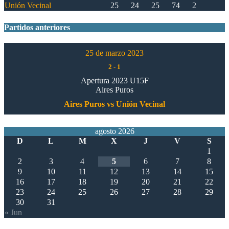
Unión Vecinal
25
24
25
74
2
Partidos anteriores
25 de marzo 2023
2
-
1
Apertura 2023 U15F
Aires Puros
Aires Puros vs Unión Vecinal
agosto 2026
D
L
M
X
J
V
S
1
2
3
4
5
6
7
8
9
10
11
12
13
14
15
16
17
18
19
20
21
22
23
24
25
26
27
28
29
30
31
« Jun