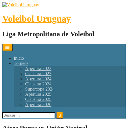
Skip
to
content
Voleibol Uruguay
Liga Metropolitana de Voleibol
Inicio
Torneos
Apertura 2023
Clausura 2023
Apertura 2024
Clausura 2024
Supercopa 2024
Apertura 2025
Clausura 2025
Apertura 2026
Buscar:
Aires Puros vs Unión Vecinal