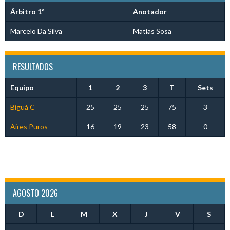
Árbitro 1º
Anotador
Marcelo Da Silva
Matías Sosa
RESULTADOS
Equipo
1
2
3
T
Sets
Biguá C
25
25
25
75
3
Aires Puros
16
19
23
58
0
AGOSTO 2026
D
L
M
X
J
V
S