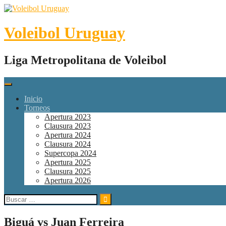
Skip
to
content
Voleibol Uruguay
Liga Metropolitana de Voleibol
Inicio
Torneos
Apertura 2023
Clausura 2023
Apertura 2024
Clausura 2024
Supercopa 2024
Apertura 2025
Clausura 2025
Apertura 2026
Buscar:
Biguá vs Juan Ferreira