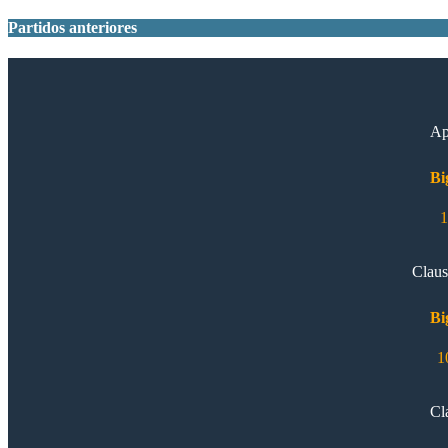
Partidos anteriores
Ap
Bi
1
Claus
Bi
1
Cl