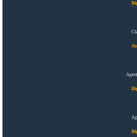
Bi
Cl
Ju
Apert
Bi
Ap
Bi