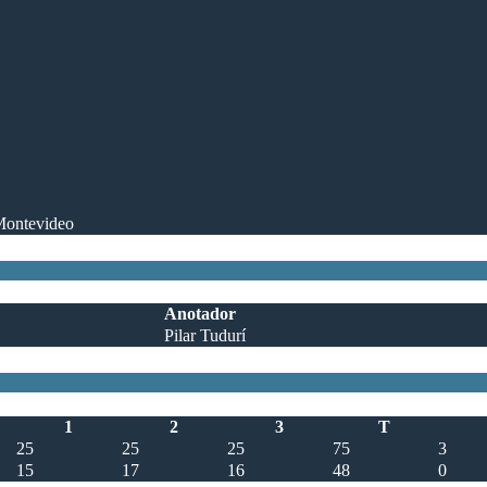
Montevideo
Anotador
Pilar Tudurí
1
2
3
T
25
25
25
75
3
15
17
16
48
0