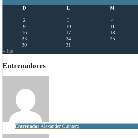
D
L
M
2
3
4
9
10
11
16
17
18
23
24
25
30
31
« Jun
Entrenadores
Entrenador
Alexander Quintero