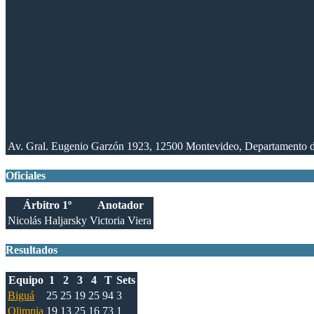
Av. Gral. Eugenio Garzón 1923, 12500 Montevideo, Departamento 
Oficiales
Árbitro 1º
Anotador
Nicolás Haljarsky
Victoria Viera
Resultados
Equipo
1
2
3
4
T
Sets
Biguá
25
25
19
25
94
3
Olimpia
19
13
25
16
73
1