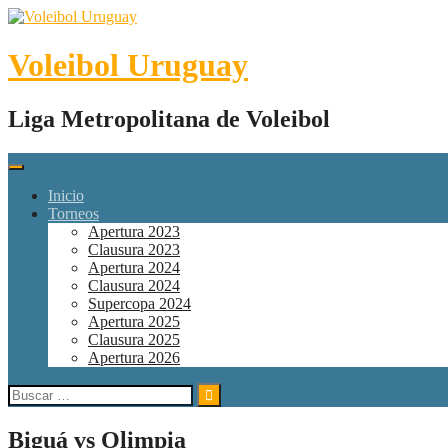
Skip
to
content
Voleibol Uruguay
Liga Metropolitana de Voleibol
Inicio
Torneos
Apertura 2023
Clausura 2023
Apertura 2024
Clausura 2024
Supercopa 2024
Apertura 2025
Clausura 2025
Apertura 2026
Buscar:
Biguá vs Olimpia