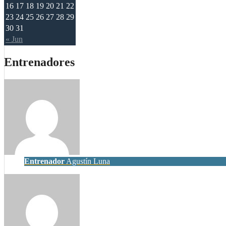
16
17
18
19
20
21
22
23
24
25
26
27
28
29
30
31
« Jun
Entrenadores
Entrenador
Agustín Luna