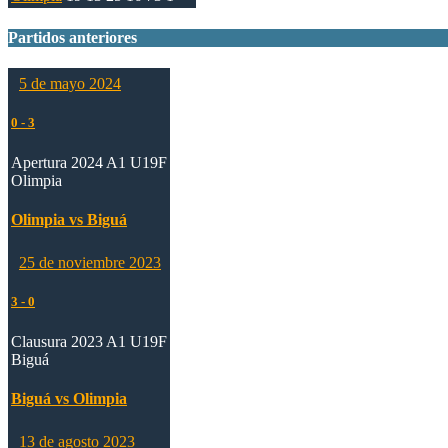
Partidos anteriores
5 de mayo 2024
0
-
3
Apertura 2024 A1 U19F
Olimpia
Olimpia vs Biguá
25 de noviembre 2023
3
-
0
Clausura 2023 A1 U19F
Biguá
Biguá vs Olimpia
13 de agosto 2023