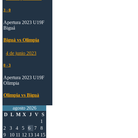
3
-
0
Apertura 2023 U19F
Biguá
Biguá vs Olimpia
4 de junio 2023
0
-
3
Apertura 2023 U19F
Olimpia
Olimpia vs Biguá
agosto 2026
D
L
M
X
J
V
S
1
2
3
4
5
6
7
8
9
10
11
12
13
14
15