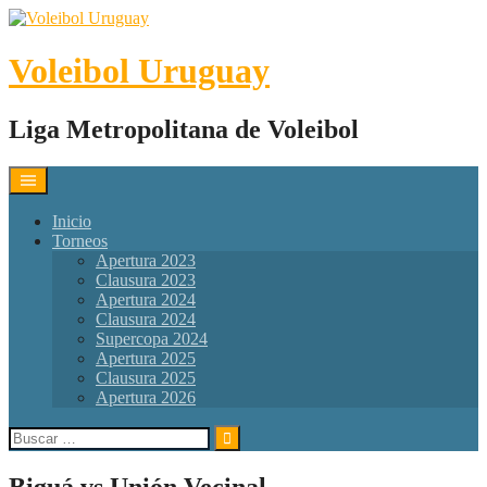
Skip
to
content
Voleibol Uruguay
Liga Metropolitana de Voleibol
Inicio
Torneos
Apertura 2023
Clausura 2023
Apertura 2024
Clausura 2024
Supercopa 2024
Apertura 2025
Clausura 2025
Apertura 2026
Buscar:
Biguá vs Unión Vecinal