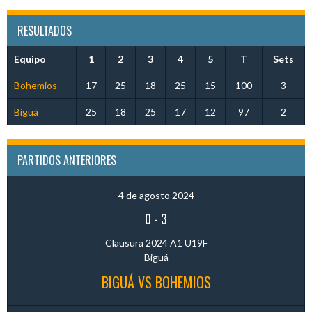
RESULTADOS
Equipo
1
2
3
4
5
T
Sets
Bohemios
17
25
18
25
15
100
3
Biguá
25
18
25
17
12
97
2
PARTIDOS ANTERIORES
4 de agosto 2024
0
-
3
Clausura 2024 A1 U19F
Biguá
BIGUÁ VS BOHEMIOS