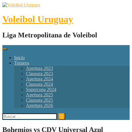
Skip
to
content
Voleibol Uruguay
Liga Metropolitana de Voleibol
Inicio
Torneos
Apertura 2023
Clausura 2023
Apertura 2024
Clausura 2024
Supercopa 2024
Apertura 2025
Clausura 2025
Apertura 2026
Buscar:
Bohemios vs CDV Universal Azul