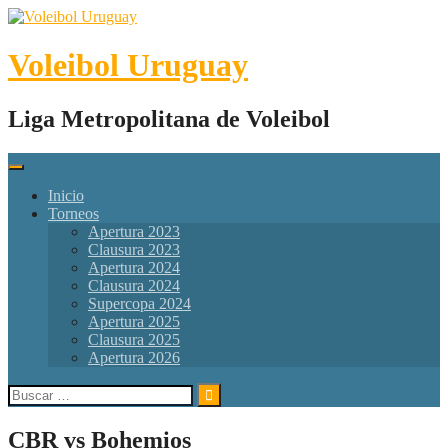
Skip
to
content
Voleibol Uruguay
Liga Metropolitana de Voleibol
Inicio
Torneos
Apertura 2023
Clausura 2023
Apertura 2024
Clausura 2024
Supercopa 2024
Apertura 2025
Clausura 2025
Apertura 2026
Buscar:
CBR vs Bohemios