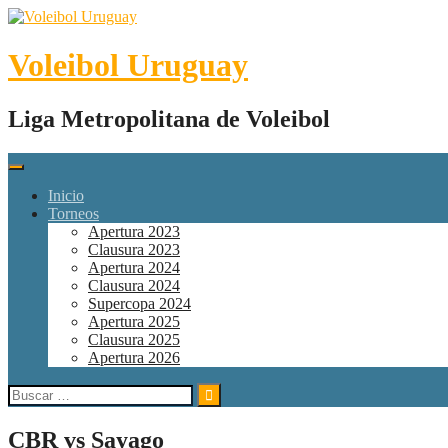
Skip
to
content
Voleibol Uruguay
Liga Metropolitana de Voleibol
Inicio
Torneos
Apertura 2023
Clausura 2023
Apertura 2024
Clausura 2024
Supercopa 2024
Apertura 2025
Clausura 2025
Apertura 2026
Buscar:
CBR vs Sayago