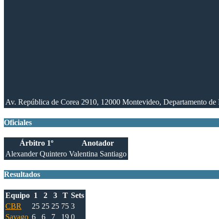
Av. República de Corea 2910, 12000 Montevideo, Departamento de
Oficiales
Árbitro 1º
Anotador
Alexander Quintero
Valentina Santiago
Resultados
Equipo
1
2
3
T
Sets
CBR
25
25
25
75
3
Sayago
6
6
7
19
0