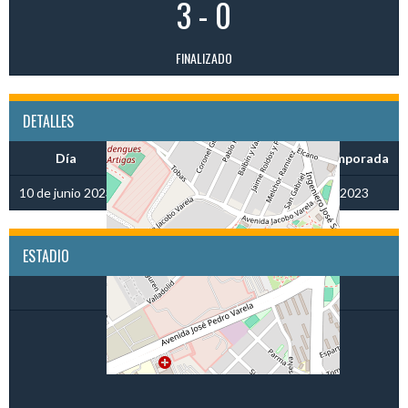
3
-
0
FINALIZADO
DETALLES
Día
Hora
Liga
Temporada
10 de junio 2023
09:30
Apertura 2023 U17F
2023
ESTADIO
CDV Central