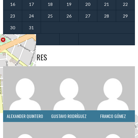
16
17
18
19
20
21
22
23
24
25
26
27
28
29
30
31
« Jun
ENTRENADORES
ALEXANDER QUINTERO
GUSTAVO RODRÍGUEZ
FRANCO GÓMEZ