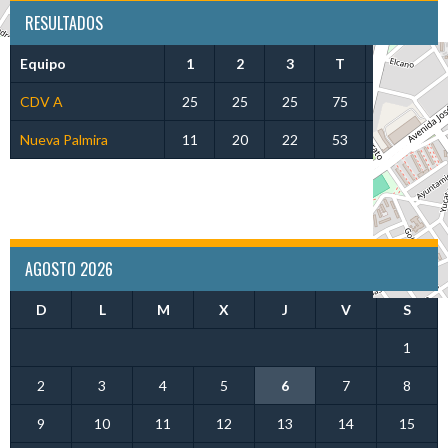
RESULTADOS
Equipo
1
2
3
T
Sets
CDV A
25
25
25
75
3
Nueva Palmira
11
20
22
53
0
AGOSTO 2026
D
L
M
X
J
V
S
1
2
3
4
5
6
7
8
9
10
11
12
13
14
15