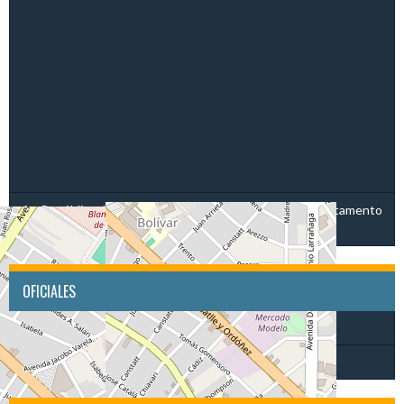
Av. República de Corea 2910, 12000 Montevideo, Departamento
de Montevideo
OFICIALES
Árbitro 1º
Anotador
Owen Rodríguez
Iara Dávila