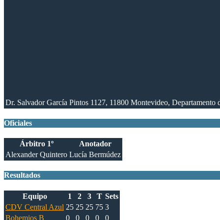
Dr. Salvador García Pintos 1127, 11800 Montevideo, Departamento
Oficiales
Árbitro 1º
Anotador
Alexander Quintero
Lucía Bermúdez
Resultados
Equipo
1
2
3
T
Sets
CDV Central Azul
25
25
25
75
3
Bohemios B
0
0
0
0
0