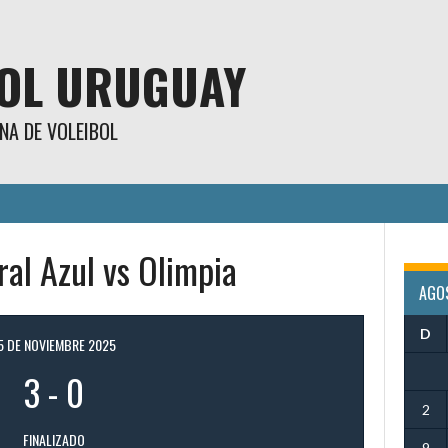
BOL URUGUAY
NA DE VOLEIBOL
al Azul vs Olimpia
AGO
D
5 DE NOVIEMBRE 2025
3
-
0
2
FINALIZADO
9