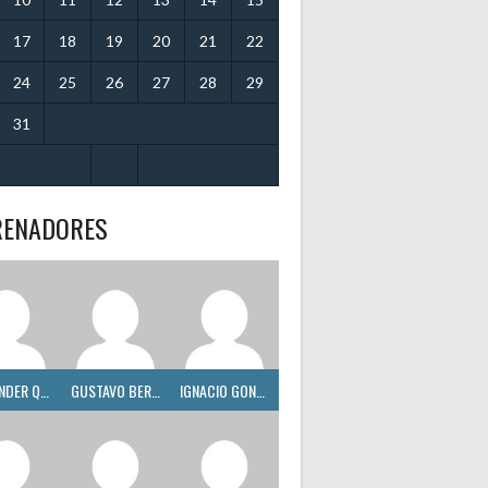
17
18
19
20
21
22
24
25
26
27
28
29
31
RENADORES
ALEXANDER QUINTERO
GUSTAVO BERMÚDEZ
IGNACIO GONZÁLEZ GONZÁLEZ