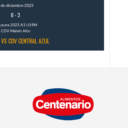
 de diciembre 2023
0
-
3
usura 2023 A1 U19M
CDV Malvín Alto
 VS CDV CENTRAL AZUL