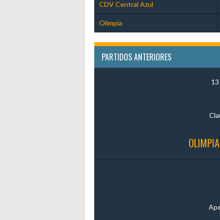
CDV Central Azul
Olimpia
PARTIDOS ANTERIORES
13
Cla
OLIMPIA
Ape