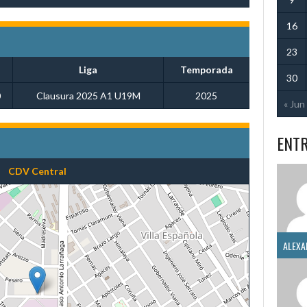
16
23
Liga
Temporada
30
0
Clausura 2025 A1 U19M
2025
« Jun
ENT
CDV Central