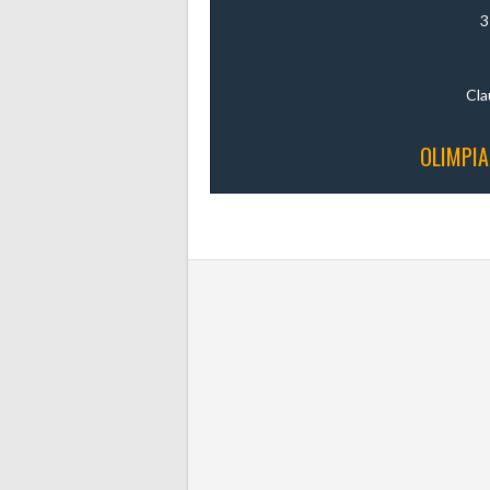
3
Cla
OLIMPIA