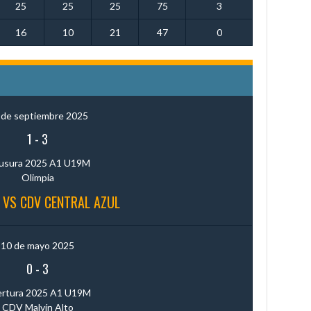
25
25
25
75
3
16
10
21
47
0
 de septiembre 2025
1
-
3
usura 2025 A1 U19M
Olimpia
 VS CDV CENTRAL AZUL
10 de mayo 2025
0
-
3
rtura 2025 A1 U19M
CDV Malvín Alto