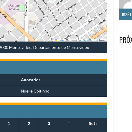
PRÓ
Leaflet
|
Map data ©
OpenStreetMap
contributors
 12000 Montevideo, Departamento de Montevideo
Anotador
Noelle Coitinho
1
2
3
T
Sets