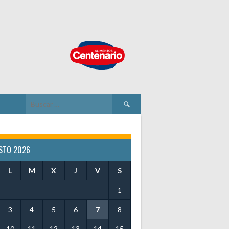
Buscar:
STO 2026
L
M
X
J
V
S
1
3
4
5
6
7
8
10
11
12
13
14
15