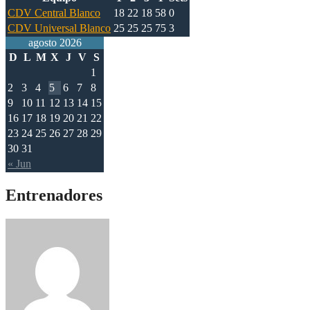
CDV Central Blanco
18
22
18
58
0
CDV Universal Blanco
25
25
25
75
3
agosto 2026
D
L
M
X
J
V
S
1
2
3
4
5
6
7
8
9
10
11
12
13
14
15
16
17
18
19
20
21
22
23
24
25
26
27
28
29
30
31
« Jun
Entrenadores