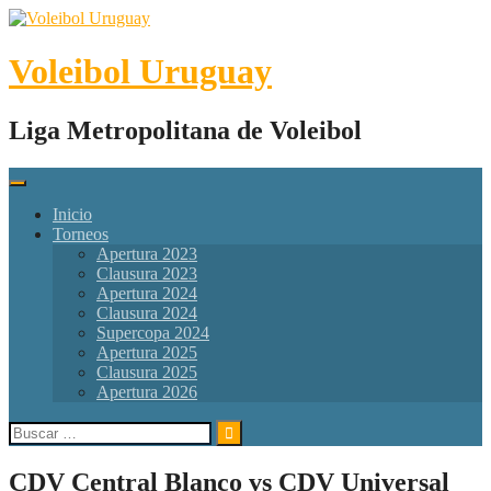
Skip
to
content
Voleibol Uruguay
Liga Metropolitana de Voleibol
Inicio
Torneos
Apertura 2023
Clausura 2023
Apertura 2024
Clausura 2024
Supercopa 2024
Apertura 2025
Clausura 2025
Apertura 2026
Buscar:
CDV Central Blanco vs CDV Universal