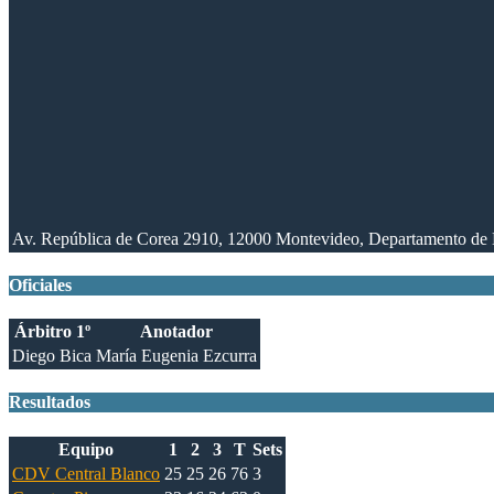
Av. República de Corea 2910, 12000 Montevideo, Departamento de
Oficiales
Árbitro 1º
Anotador
Diego Bica
María Eugenia Ezcurra
Resultados
Equipo
1
2
3
T
Sets
CDV Central Blanco
25
25
26
76
3