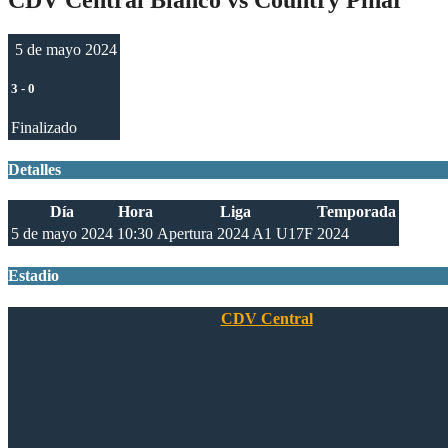
5 de mayo 2024
3
-
0
Finalizado
Detalles
Día
Hora
Liga
Temporada
5 de mayo 2024
10:30
Apertura 2024 A1 U17F
2024
Estadio
CDV Central