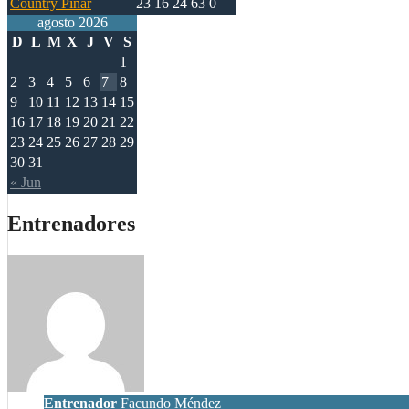
Country Pinar
23
16
24
63
0
agosto 2026
D
L
M
X
J
V
S
1
2
3
4
5
6
7
8
9
10
11
12
13
14
15
16
17
18
19
20
21
22
23
24
25
26
27
28
29
30
31
« Jun
Entrenadores
Entrenador
Facundo Méndez