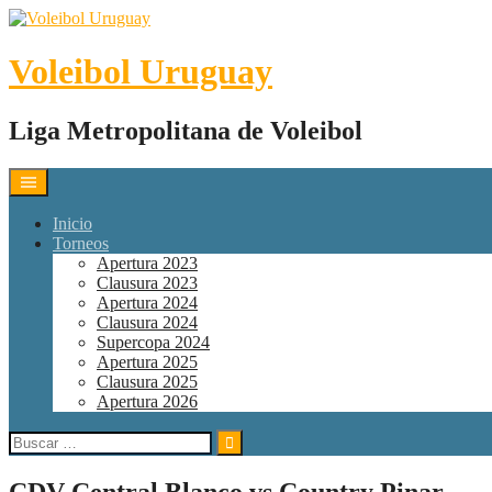
Skip
to
content
Voleibol Uruguay
Liga Metropolitana de Voleibol
Inicio
Torneos
Apertura 2023
Clausura 2023
Apertura 2024
Clausura 2024
Supercopa 2024
Apertura 2025
Clausura 2025
Apertura 2026
Buscar:
CDV Central Blanco vs Country Pinar