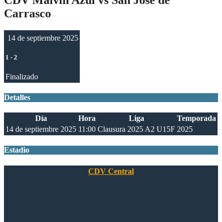
Carrasco
14 de septiembre 2025
1
-
2
Finalizado
Detalles
Día
Hora
Liga
Temporada
14 de septiembre 2025
11:00
Clausura 2025 A2 U15F
2025
Estadio
CDV Central