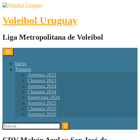
Skip
to
content
Voleibol Uruguay
Liga Metropolitana de Voleibol
Inicio
Torneos
Apertura 2023
Clausura 2023
Apertura 2024
Clausura 2024
Supercopa 2024
Apertura 2025
Clausura 2025
Apertura 2026
Buscar:
CDV Malvín Azul vs San José de