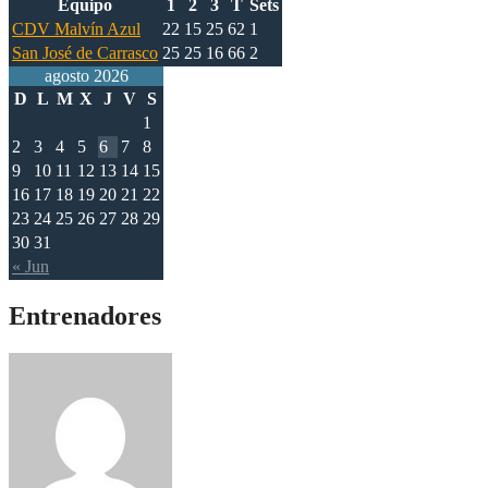
Equipo
1
2
3
T
Sets
CDV Malvín Azul
22
15
25
62
1
San José de Carrasco
25
25
16
66
2
agosto 2026
D
L
M
X
J
V
S
1
2
3
4
5
6
7
8
9
10
11
12
13
14
15
16
17
18
19
20
21
22
23
24
25
26
27
28
29
30
31
« Jun
Entrenadores