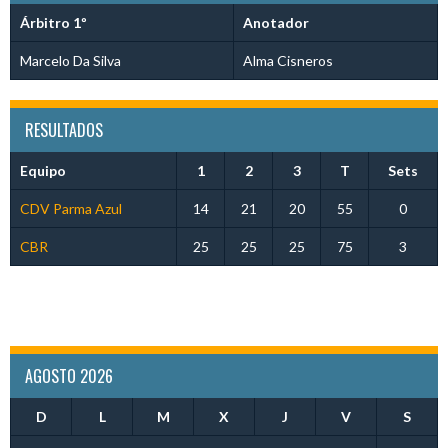
Árbitro 1º
Anotador
Marcelo Da Silva
Alma Cisneros
RESULTADOS
Equipo
1
2
3
T
Sets
CDV Parma Azul
14
21
20
55
0
CBR
25
25
25
75
3
AGOSTO 2026
D
L
M
X
J
V
S