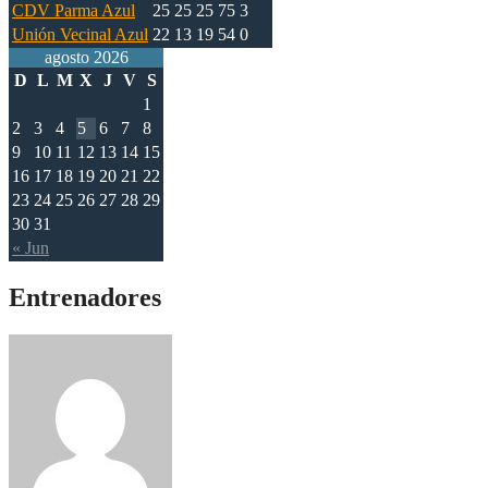
CDV Parma Azul
25
25
25
75
3
Unión Vecinal Azul
22
13
19
54
0
agosto 2026
D
L
M
X
J
V
S
1
2
3
4
5
6
7
8
9
10
11
12
13
14
15
16
17
18
19
20
21
22
23
24
25
26
27
28
29
30
31
« Jun
Entrenadores