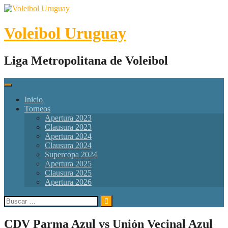
Skip
to
content
Voleibol Uruguay
Liga Metropolitana de Voleibol
Inicio
Torneos
Apertura 2023
Clausura 2023
Apertura 2024
Clausura 2024
Supercopa 2024
Apertura 2025
Clausura 2025
Apertura 2026
Buscar:
CDV Parma Azul vs Unión Vecinal Azul