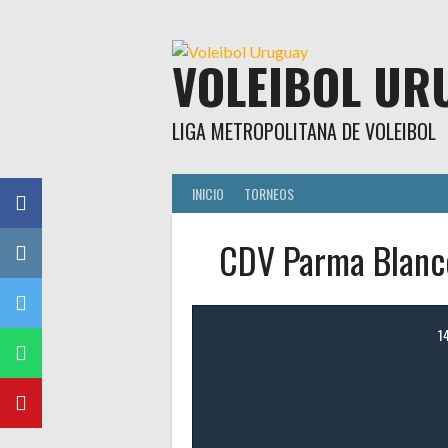
Skip
to
content
VOLEIBOL UR
LIGA METROPOLITANA DE VOLEIBOL
INICIO
TORNEOS
CDV Parma Blanco
1