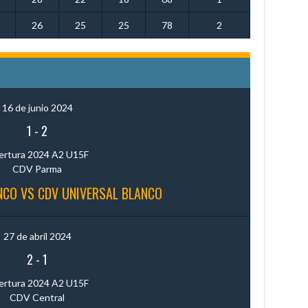
26
25
25
78
2
16 de junio 2024
1
-
2
ertura 2024 A2 U15F
CDV Parma
CO VS CDV UNIVERSAL BLANCO
27 de abril 2024
2
-
1
ertura 2024 A2 U15F
CDV Central