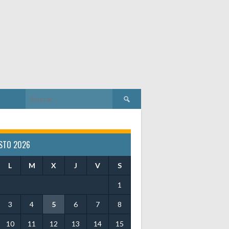
Buscar:
STO 2026
L
M
X
J
V
S
1
3
4
5
6
7
8
10
11
12
13
14
15