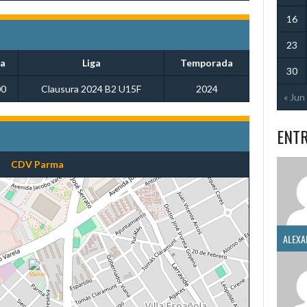
16
23
a
Liga
Temporada
30
00
Clausura 2024 B2 U15F
2024
« Jun
ENT
CDV Parma