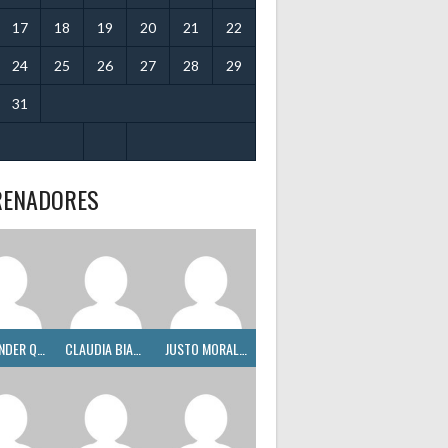
17
18
19
20
21
22
24
25
26
27
28
29
31
RENADORES
ALEXANDER QUINTERO
CLAUDIA BIANCO
JUSTO MORALES