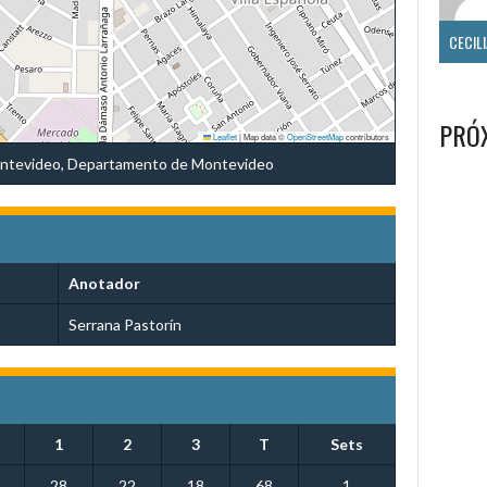
PRÓ
Leaflet
|
Map data ©
OpenStreetMap
contributors
ntevideo, Departamento de Montevideo
Anotador
Serrana Pastorín
1
2
3
T
Sets
28
22
18
68
1