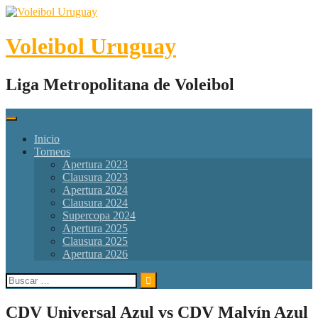
Skip
to
content
Voleibol Uruguay
Liga Metropolitana de Voleibol
Inicio
Torneos
Apertura 2023
Clausura 2023
Apertura 2024
Clausura 2024
Supercopa 2024
Apertura 2025
Clausura 2025
Apertura 2026
Buscar:
CDV Universal Azul vs CDV Malvín Azul