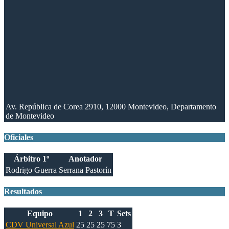
Av. República de Corea 2910, 12000 Montevideo, Departamento
de Montevideo
Oficiales
Árbitro 1º
Anotador
Rodrigo Guerra
Serrana Pastorín
Resultados
Equipo
1
2
3
T
Sets
CDV Universal Azul
25
25
25
75
3