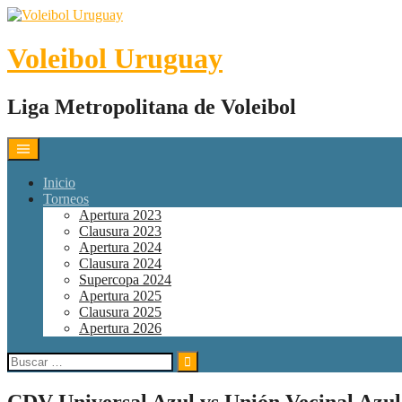
Skip
to
content
Voleibol Uruguay
Liga Metropolitana de Voleibol
Inicio
Torneos
Apertura 2023
Clausura 2023
Apertura 2024
Clausura 2024
Supercopa 2024
Apertura 2025
Clausura 2025
Apertura 2026
Buscar:
CDV Universal Azul vs Unión Vecinal Azul