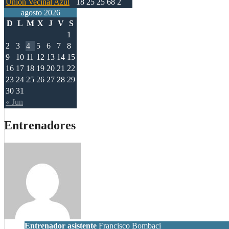
Unión Vecinal Azul
18
25
25
68
2
agosto 2026
D
L
M
X
J
V
S
1
2
3
4
5
6
7
8
9
10
11
12
13
14
15
16
17
18
19
20
21
22
23
24
25
26
27
28
29
30
31
« Jun
Entrenadores
Entrenador asistente
Francisco Bombaci