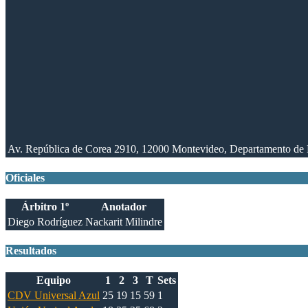
Av. República de Corea 2910, 12000 Montevideo, Departamento de
Oficiales
Árbitro 1º
Anotador
Diego Rodríguez
Nackarit Milindre
Resultados
Equipo
1
2
3
T
Sets
CDV Universal Azul
25
19
15
59
1