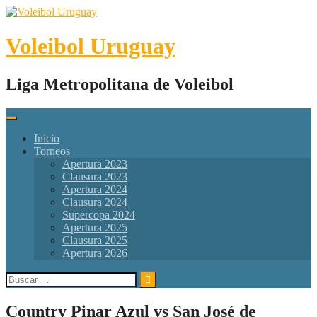
Skip
to
content
Voleibol Uruguay
Liga Metropolitana de Voleibol
Inicio
Torneos
Apertura 2023
Clausura 2023
Apertura 2024
Clausura 2024
Supercopa 2024
Apertura 2025
Clausura 2025
Apertura 2026
Buscar:
Country Pinar Azul vs San José de