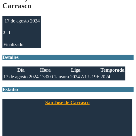
Carrasco
17 de agosto 2024
3
-
1
Finalizado
Detalles
Día
Hora
Liga
Temporada
17 de agosto 2024
13:00
Clausura 2024 A1 U19F
2024
Estadio
San José de Carrasco