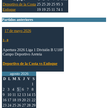
Deportivo de la Costa
25
25
20
25
95
3
Enfoque
19
19
25
11
74
1
Partidos anteriores
17 de mayo 2026
3
-
0
Apertura 2026 Liga 1 División B U18F
Campo Deportivo Areteia
Deportivo de la Costa vs Enfoque
agosto 2026
D
L
M
X
J
V
S
1
2
3
4
5
6
7
8
9
10
11
12
13
14
15
16
17
18
19
20
21
22
23
24
25
26
27
28
29