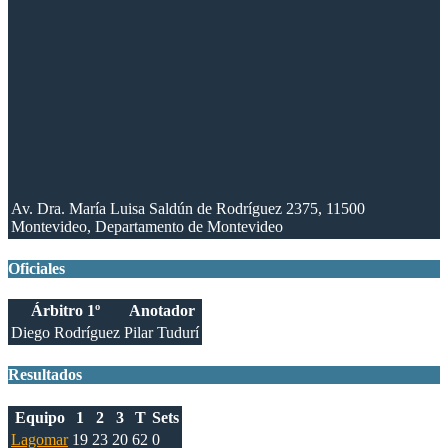
Av. Dra. María Luisa Saldún de Rodríguez 2375, 11500
Montevideo, Departamento de Montevideo
Oficiales
Árbitro 1º
Anotador
Diego Rodríguez
Pilar Tudurí
Resultados
Equipo
1
2
3
T
Sets
Lagomar
19
23
20
62
0