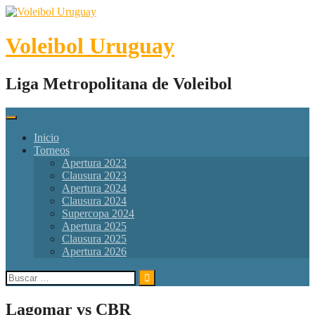
Skip
to
content
Voleibol Uruguay
Liga Metropolitana de Voleibol
Inicio
Torneos
Apertura 2023
Clausura 2023
Apertura 2024
Clausura 2024
Supercopa 2024
Apertura 2025
Clausura 2025
Apertura 2026
Buscar:
Lagomar vs CBR