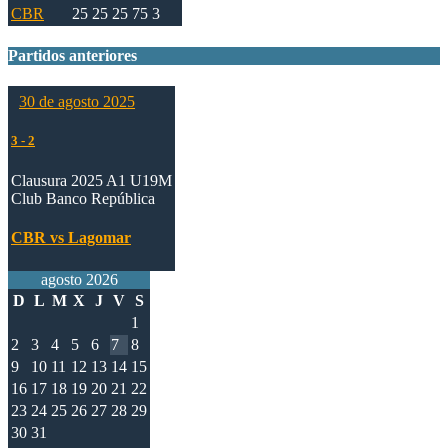
CBR
25
25
25
75
3
Partidos anteriores
30 de agosto 2025
3
-
2
Clausura 2025 A1 U19M
Club Banco República
CBR vs Lagomar
agosto 2026
D
L
M
X
J
V
S
1
2
3
4
5
6
7
8
9
10
11
12
13
14
15
16
17
18
19
20
21
22
23
24
25
26
27
28
29
30
31