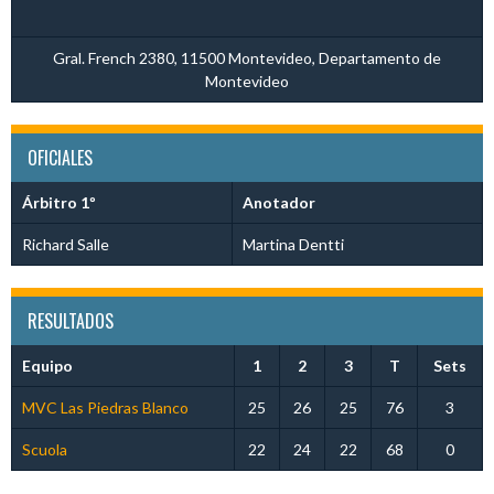
Gral. French 2380, 11500 Montevideo, Departamento de
Montevideo
OFICIALES
Árbitro 1º
Anotador
Richard Salle
Martina Dentti
RESULTADOS
Equipo
1
2
3
T
Sets
MVC Las Piedras Blanco
25
26
25
76
3
Scuola
22
24
22
68
0