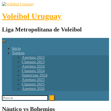
Skip
to
content
Voleibol Uruguay
Liga Metropolitana de Voleibol
Inicio
Torneos
Apertura 2023
Clausura 2023
Apertura 2024
Clausura 2024
Supercopa 2024
Apertura 2025
Clausura 2025
Apertura 2026
Buscar:
Náutico vs Bohemios