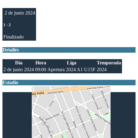
2 de junio 2024
1
-
2
Finalizado
Detalles
Día
Hora
Liga
Temporada
2 de junio 2024
09:00
Apertura 2024 A1 U15F
2024
Estadio
Gimnasio Liceo Nº 15 Ibiray