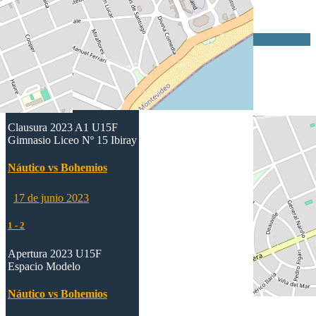
Bohemios
25
25
22
72
2
Partidos anteriores
12 de noviembre 2023
0
-
3
Clausura 2023 A1 U15F
Gimnasio Liceo Nº 15 Ibiray
Náutico vs Bohemios
17 de junio 2023
1
-
2
Apertura 2023 U15F
Espacio Modelo
Náutico vs Bohemios