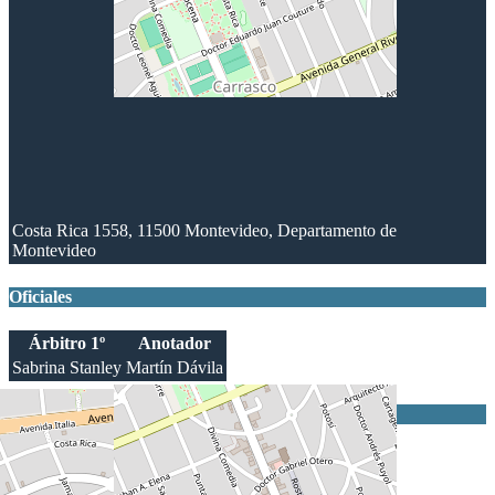
Costa Rica 1558, 11500 Montevideo, Departamento de
Montevideo
Oficiales
Árbitro 1º
Anotador
Sabrina Stanley
Martín Dávila
Resultados
Equipo
1
2
3
T
Sets
Náutico
11
13
25
49
1