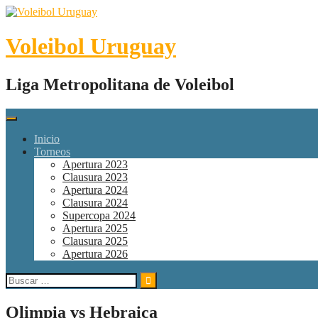
Skip
to
content
Voleibol Uruguay
Liga Metropolitana de Voleibol
Inicio
Torneos
Apertura 2023
Clausura 2023
Apertura 2024
Clausura 2024
Supercopa 2024
Apertura 2025
Clausura 2025
Apertura 2026
Buscar:
Olimpia vs Hebraica