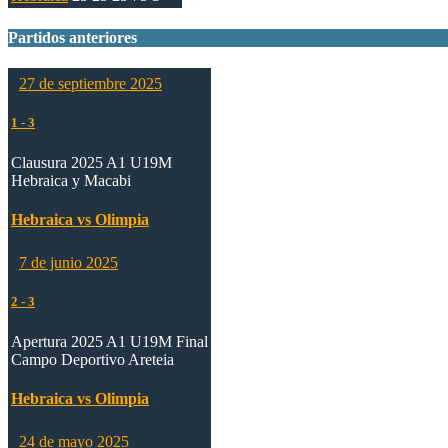
Partidos anteriores
27 de septiembre 2025
1
-
3
Clausura 2025 A1 U19M
Hebraica y Macabi
Hebraica vs Olimpia
7 de junio 2025
2
-
3
Apertura 2025 A1 U19M Final
Campo Deportivo Areteia
Hebraica vs Olimpia
24 de mayo 2025