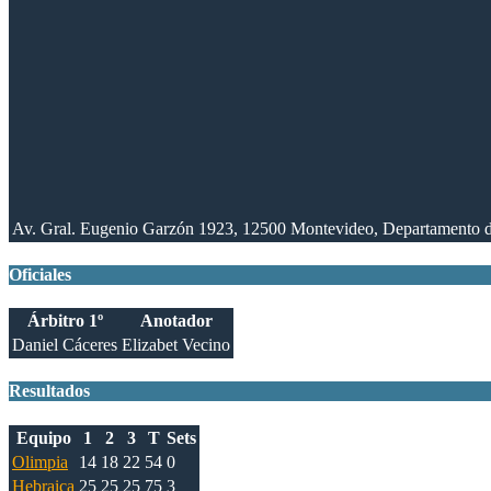
Av. Gral. Eugenio Garzón 1923, 12500 Montevideo, Departamento 
Oficiales
Árbitro 1º
Anotador
Daniel Cáceres
Elizabet Vecino
Resultados
Equipo
1
2
3
T
Sets
Olimpia
14
18
22
54
0
Hebraica
25
25
25
75
3