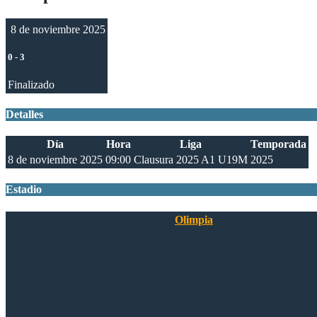
8 de noviembre 2025
0
-
3
Finalizado
Detalles
Día
Hora
Liga
Temporada
8 de noviembre 2025
09:00
Clausura 2025 A1 U19M
2025
Estadio
Olimpia