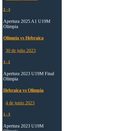
2
-
3
Apertura 2025 A1 U19M
Olimpia
Olimpia vs Hebraica
30 de julio 2023
3
-
1
Apertura 2023 U19M Final
Olimpia
Hebraica vs Olimpia
4 de junio 2023
1
-
3
Apertura 2023 U19M