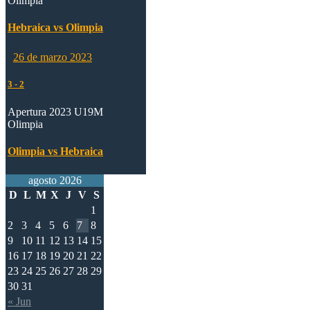
Olimpia
Hebraica vs Olimpia
26 de marzo 2023
3
-
2
Apertura 2023 U19M
Olimpia
Olimpia vs Hebraica
agosto 2026
D
L
M
X
J
V
S
1
2
3
4
5
6
7
8
9
10
11
12
13
14
15
16
17
18
19
20
21
22
23
24
25
26
27
28
29
30
31
« Jun