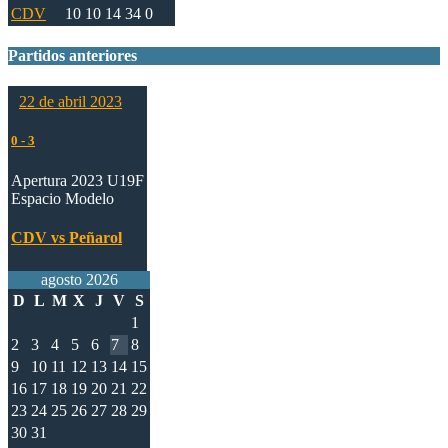
CDV
10
10
14
34
0
Partidos anteriores
22 de abril 2023
0
-
3
Apertura 2023 U19F
Espacio Modelo
CDV vs Peñarol
agosto 2026
D
L
M
X
J
V
S
1
2
3
4
5
6
7
8
9
10
11
12
13
14
15
16
17
18
19
20
21
22
23
24
25
26
27
28
29
30
31