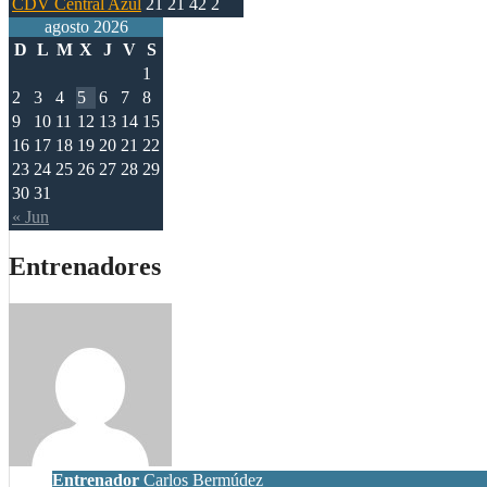
CDV Central Azul
21
21
42
2
agosto 2026
D
L
M
X
J
V
S
1
2
3
4
5
6
7
8
9
10
11
12
13
14
15
16
17
18
19
20
21
22
23
24
25
26
27
28
29
30
31
« Jun
Entrenadores
Entrenador
Carlos Bermúdez