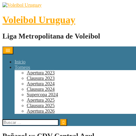
Skip
to
content
Voleibol Uruguay
Liga Metropolitana de Voleibol
Inicio
Torneos
Apertura 2023
Clausura 2023
Apertura 2024
Clausura 2024
Supercopa 2024
Apertura 2025
Clausura 2025
Apertura 2026
Buscar:
Peñarol vs CDV Central Azul