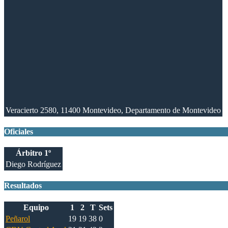
Veracierto 2580, 11400 Montevideo, Departamento de Montevideo
Oficiales
Árbitro 1º
Diego Rodríguez
Resultados
Equipo
1
2
T
Sets
Peñarol
19
19
38
0