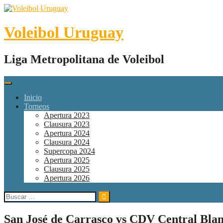
Skip
to
content
Voleibol Uruguay
Liga Metropolitana de Voleibol
Inicio
Torneos
Apertura 2023
Clausura 2023
Apertura 2024
Clausura 2024
Supercopa 2024
Apertura 2025
Clausura 2025
Apertura 2026
Buscar:
San José de Carrasco vs CDV Central Bla