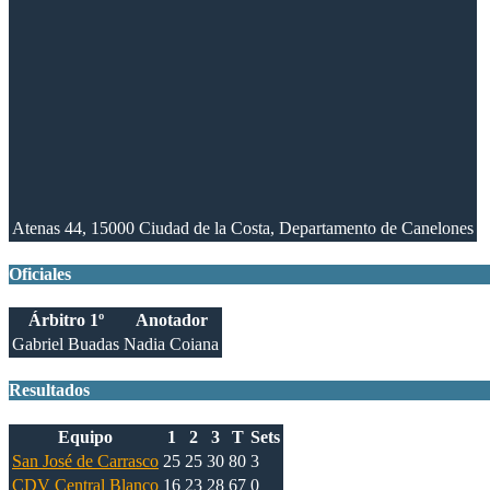
Atenas 44, 15000 Ciudad de la Costa, Departamento de Canelones
Oficiales
Árbitro 1º
Anotador
Gabriel Buadas
Nadia Coiana
Resultados
Equipo
1
2
3
T
Sets
San José de Carrasco
25
25
30
80
3
CDV Central Blanco
16
23
28
67
0