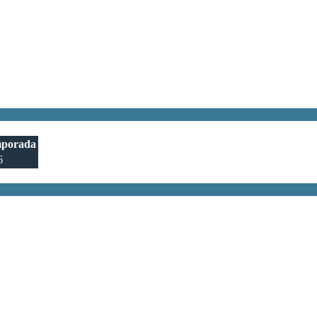
porada
6