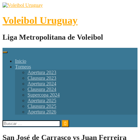
Skip
to
content
Voleibol Uruguay
Liga Metropolitana de Voleibol
Inicio
Torneos
Apertura 2023
Clausura 2023
Apertura 2024
Clausura 2024
Supercopa 2024
Apertura 2025
Clausura 2025
Apertura 2026
Buscar:
San José de Carrasco vs Juan Ferreira