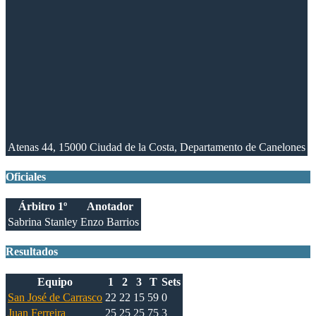
Atenas 44, 15000 Ciudad de la Costa, Departamento de Canelones
Oficiales
Árbitro 1º
Anotador
Sabrina Stanley
Enzo Barrios
Resultados
Equipo
1
2
3
T
Sets
San José de Carrasco
22
22
15
59
0
Juan Ferreira
25
25
25
75
3