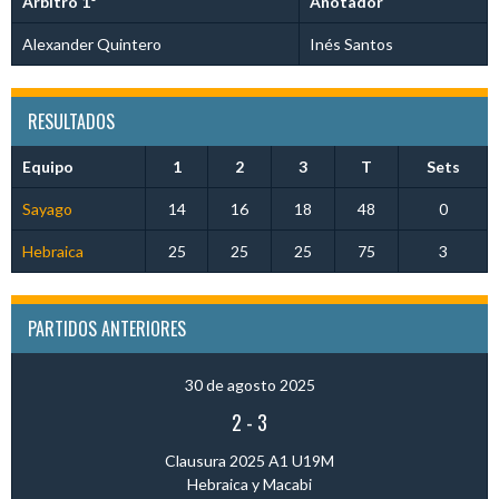
Árbitro 1º
Anotador
Alexander Quintero
Inés Santos
RESULTADOS
Equipo
1
2
3
T
Sets
Sayago
14
16
18
48
0
Hebraica
25
25
25
75
3
PARTIDOS ANTERIORES
30 de agosto 2025
2
-
3
Clausura 2025 A1 U19M
Hebraica y Macabi