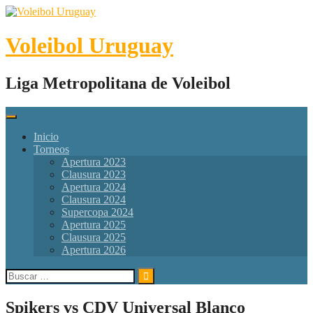
Skip
to
content
Voleibol Uruguay
Liga Metropolitana de Voleibol
Inicio
Torneos
Apertura 2023
Clausura 2023
Apertura 2024
Clausura 2024
Supercopa 2024
Apertura 2025
Clausura 2025
Apertura 2026
Buscar:
Spikers vs CDV Universal Blanco