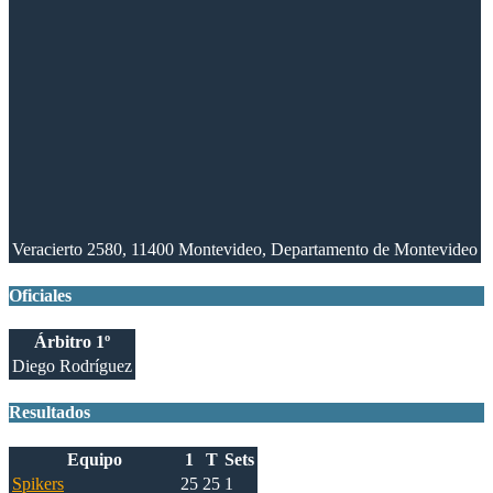
Veracierto 2580, 11400 Montevideo, Departamento de Montevideo
Oficiales
Árbitro 1º
Diego Rodríguez
Resultados
Equipo
1
T
Sets
Spikers
25
25
1