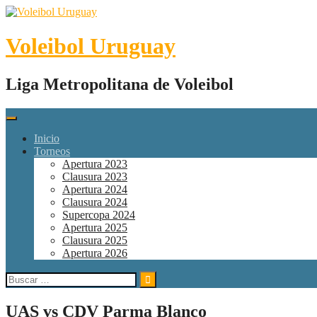
Skip
to
content
Voleibol Uruguay
Liga Metropolitana de Voleibol
Inicio
Torneos
Apertura 2023
Clausura 2023
Apertura 2024
Clausura 2024
Supercopa 2024
Apertura 2025
Clausura 2025
Apertura 2026
Buscar:
UAS vs CDV Parma Blanco