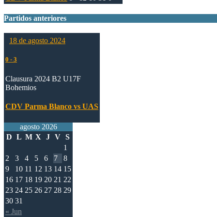
Partidos anteriores
18 de agosto 2024
0
-
3
Clausura 2024 B2 U17F
Bohemios
CDV Parma Blanco vs UAS
agosto 2026
D
L
M
X
J
V
S
1
2
3
4
5
6
7
8
9
10
11
12
13
14
15
16
17
18
19
20
21
22
23
24
25
26
27
28
29
30
31
« Jun