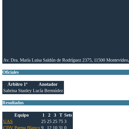
Av. Dra. María Luisa Saldún de Rodríguez 2375, 11500 Montevideo
Oficiales
Árbitro 1º
Anotador
Sabrina Stanley
Lucía Bermúdez
Resultados
Equipo
1
2
3
T
Sets
UAS
25
25
25
75
3
CDV Parma Blanco
9
12
10
31
0