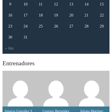
9
10
11
12
13
14
15
16
17
18
19
20
21
22
23
24
25
26
27
28
29
30
31
« Jun
Entrenadores
Ignacio González Santos
Gustavo Bermúdez
Juliana Martínez