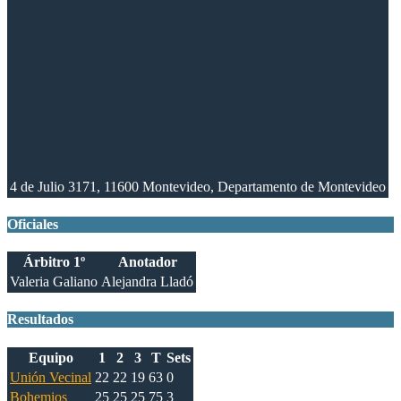
4 de Julio 3171, 11600 Montevideo, Departamento de Montevideo
Oficiales
Árbitro 1º
Anotador
Valeria Galiano
Alejandra Lladó
Resultados
Equipo
1
2
3
T
Sets
Unión Vecinal
22
22
19
63
0
Bohemios
25
25
25
75
3