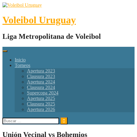
Skip
to
content
Voleibol Uruguay
Liga Metropolitana de Voleibol
Inicio
Torneos
Apertura 2023
Clausura 2023
Apertura 2024
Clausura 2024
Supercopa 2024
Apertura 2025
Clausura 2025
Apertura 2026
Buscar:
Unión Vecinal vs Bohemios