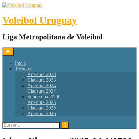
Skip
to
content
Voleibol Uruguay
Liga Metropolitana de Voleibol
Inicio
Torneos
Apertura 2023
Clausura 2023
Apertura 2024
Clausura 2024
Supercopa 2024
Apertura 2025
Clausura 2025
Apertura 2026
Buscar: