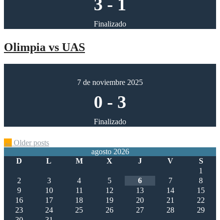
3
-
1
Finalizado
Olimpia vs UAS
7 de noviembre 2025
0
-
3
Finalizado
Posts
←
Older posts
agosto 2026
navigation
D
L
M
X
J
V
S
1
2
3
4
5
6
7
8
9
10
11
12
13
14
15
16
17
18
19
20
21
22
23
24
25
26
27
28
29
30
31