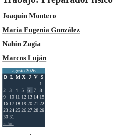
Joaquín Montero
María Eugenia González
Nahin Zagia
Marcos Luján
agosto 2026
D
L
M
X
J
V
S
1
2
3
4
5
6
7
8
9
10
11
12
13
14
15
16
17
18
19
20
21
22
23
24
25
26
27
28
29
30
31
« Jun