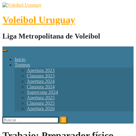
Skip
to
content
Voleibol Uruguay
Liga Metropolitana de Voleibol
Inicio
Torneos
Apertura 2023
Clausura 2023
Apertura 2024
Clausura 2024
Supercopa 2024
Apertura 2025
Clausura 2025
Apertura 2026
Buscar:
Trabajo:
Preparador físico