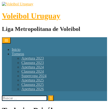
Skip
to
content
Voleibol Uruguay
Liga Metropolitana de Voleibol
Inicio
Torneos
Apertura 2023
Clausura 2023
Apertura 2024
Clausura 2024
Supercopa 2024
Apertura 2025
Clausura 2025
Apertura 2026
Buscar: