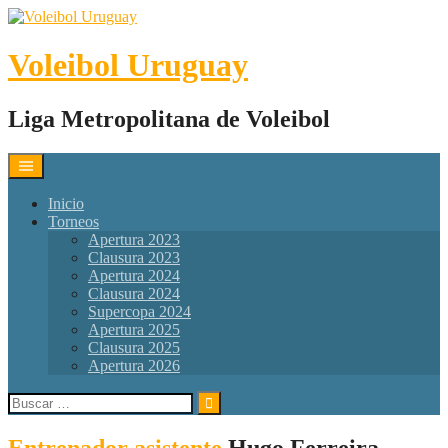
Skip
to
content
Voleibol Uruguay
Liga Metropolitana de Voleibol
Inicio
Torneos
Apertura 2023
Clausura 2023
Apertura 2024
Clausura 2024
Supercopa 2024
Apertura 2025
Clausura 2025
Apertura 2026
Buscar:
Entrenador asistente
Hugo Ferreira