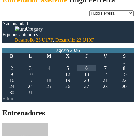
Nacionalidad
Uruguay
Equipos anteriores
Desarrollo 23 U17F
,
Desarrollo 23 U19F
agosto 2026
D
L
M
X
J
V
S
1
2
3
4
5
6
7
8
9
10
11
12
13
14
15
16
17
18
19
20
21
22
23
24
25
26
27
28
29
30
31
« Jun
Entrenadores