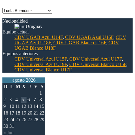
Nacionalidad
Uruguay
Equipo actual
CDV UGAB Azul U14F
,
CDV UGAB Azul U16F
,
CDV
UGAB Azul U18F
,
CDV UGAB Blanco U16F
,
CDV
UGAB Blanco U18F
Equipos anteriores
CDV Universal Azul U15F
,
CDV Universal Azul U17F
,
CDV Universal Azul U19F
,
CDV Universal Blanco U15F
,
CDV Universal Blanco U17F
agosto 2026
D
L
M
X
J
V
S
1
2
3
4
5
6
7
8
9
10
11
12
13
14
15
16
17
18
19
20
21
22
23
24
25
26
27
28
29
30
31
« Jun