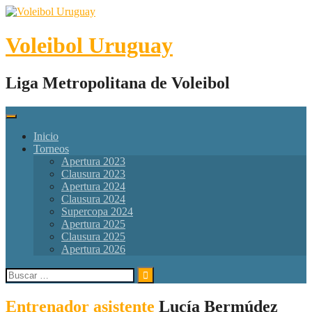
Skip
to
content
Voleibol Uruguay
Liga Metropolitana de Voleibol
Inicio
Torneos
Apertura 2023
Clausura 2023
Apertura 2024
Clausura 2024
Supercopa 2024
Apertura 2025
Clausura 2025
Apertura 2026
Buscar:
Entrenador asistente
Lucía Bermúdez