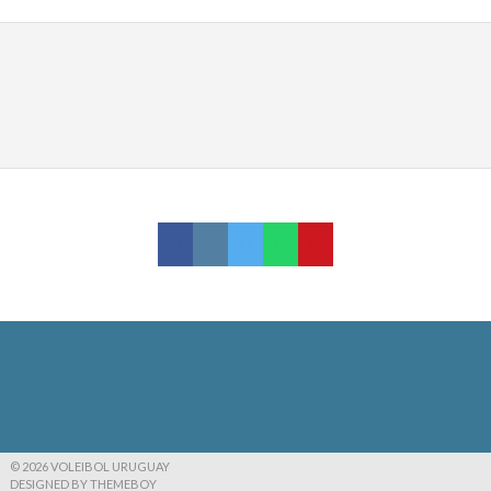
© 2026 VOLEIBOL URUGUAY
DESIGNED BY THEMEBOY