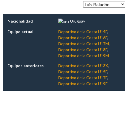
Nacionalidad
Uruguay
Equipo actual
Deportivo de la Costa U14F
,
Deportivo de la Costa U16F
,
Deportivo de la Costa U17M
,
Deportivo de la Costa U18F
,
Deportivo de la Costa U19M
Equipos anteriores
Deportivo de la Costa U13X
,
Deportivo de la Costa U15F
,
Deportivo de la Costa U17F
,
Deportivo de la Costa U19F