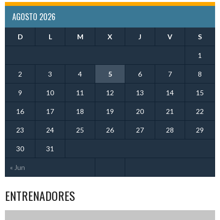
AGOSTO 2026
D
L
M
X
J
V
S
1
2
3
4
5
6
7
8
9
10
11
12
13
14
15
16
17
18
19
20
21
22
23
24
25
26
27
28
29
30
31
« Jun
ENTRENADORES