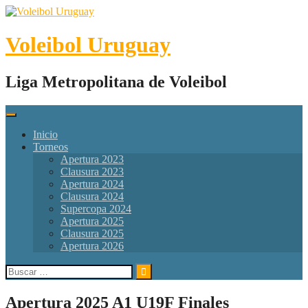
Skip
to
content
Voleibol Uruguay
Liga Metropolitana de Voleibol
Inicio
Torneos
Apertura 2023
Clausura 2023
Apertura 2024
Clausura 2024
Supercopa 2024
Apertura 2025
Clausura 2025
Apertura 2026
Buscar:
Apertura 2025 A1 U19F Finales