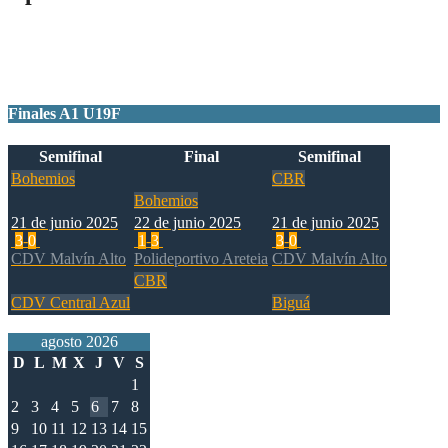
Ganador
Finales A1 U19F
Semifinal
Final
Semifinal
Bohemios
CBR
Bohemios
21 de junio 2025
22 de junio 2025
21 de junio 2025
3
-
0
1
-
3
3
-
0
CDV Malvín Alto
Polideportivo Areteia
CDV Malvín Alto
CBR
CDV Central Azul
Biguá
agosto 2026
D
L
M
X
J
V
S
1
2
3
4
5
6
7
8
9
10
11
12
13
14
15